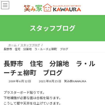
コ
ナ
ン
ビ
テ
ゲ
ン
ー
ツ
シ
へ
ョ
スタッフブログ
ス
ン
キ
に
ッ
移
プ
動
ホーム
スタッフブログ
長野市 住宅 分譲地 ラ・ルーチェ柳町 ブログ
長野市 住宅 分譲地 ラ・ル
ーチェ柳町 ブログ
最
2009 年 6 月 12 日
2021 年 8 月 25 日
笑み家KAWAURA
終
更
プラスターボード貼りです。
新
下地補強が必要な面は合板を貼ります。
日
時
こうして壁や天井を仕上げていきます。