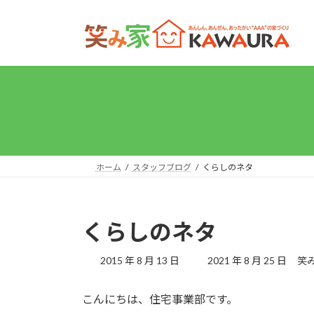
コ
ナ
ン
ビ
テ
ゲ
ン
ー
ツ
シ
へ
ョ
ス
ン
キ
に
ッ
移
プ
動
ホーム
スタッフブログ
くらしのネタ
くらしのネタ
最
2015 年 8 月 13 日
2021 年 8 月 25 日
笑み
終
更
こんにちは、住宅事業部です。
新