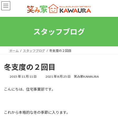
コ
ナ
ン
ビ
テ
ゲ
ン
ー
ツ
シ
へ
ョ
スタッフブログ
ス
ン
キ
に
ッ
移
プ
動
ホーム
スタッフブログ
冬支度の２回目
冬支度の２回目
最
2015 年 11 月 11 日
2021 年 8 月 25 日
笑み家KAWAURA
終
更
こんにちは、住宅事業部です。
新
日
時
:
これから本格的な冬の季節に入ります。