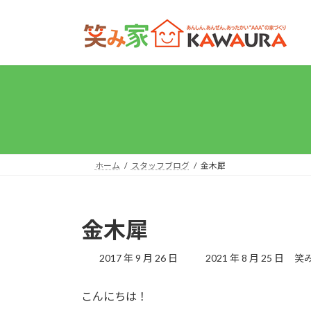
コ
ナ
ン
ビ
テ
ゲ
ン
ー
ツ
シ
へ
ョ
ス
ン
キ
に
ッ
移
プ
動
ホーム
スタッフブログ
金木犀
金木犀
最
2017 年 9 月 26 日
2021 年 8 月 25 日
笑み
終
更
こんにちは！
新