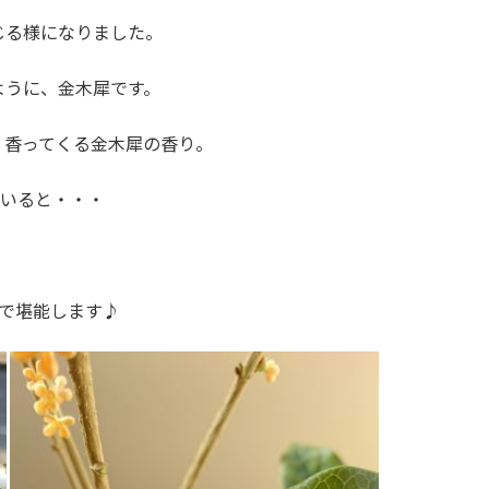
じる様になりました。
ように、金木犀です。
く香ってくる金木犀の香り。
ていると・・・
で堪能します♪