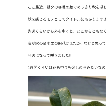
日
時
ここ最近、朝夕の寒暖の差でめっきり秋を感
:
秋を感じるモノとしてタイトルにもあります
先週くらいから外を歩くと、どこからともな
我が家の金木犀の開花はまだか…などと思っ
今週になって咲きました!!
1週間くらいは花も香りも楽しめるみたいなの