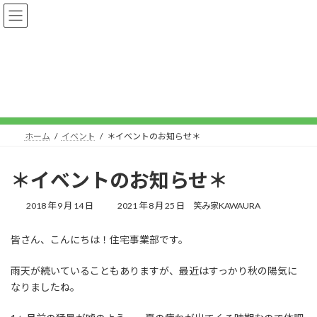
コ
ナ
ン
ビ
テ
ゲ
ン
ー
ツ
シ
へ
ョ
イベント
ス
ン
キ
に
ッ
移
プ
動
ホーム
イベント
＊イベントのお知らせ＊
＊イベントのお知らせ＊
最
2018 年 9 月 14 日
2021 年 8 月 25 日
笑み家KAWAURA
終
更
皆さん、こんにちは！住宅事業部です。
新
日
時
雨天が続いていることもありますが、最近はすっかり秋の陽気に
:
なりましたね。