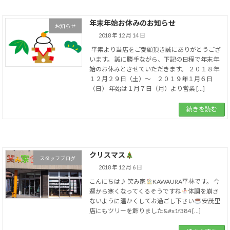
年末年始お休みのお知らせ
お知らせ
2018 年 12 月 14 日
平素より当店をご愛顧頂き誠にありがとうござ
います。 誠に勝手ながら、下記の日程で年末年
始のお休みとさせていただきます。 ２０１８年
１２月２９日（土）～ ２０１９年１月６日
（日） 年始は１月７日（月）より営業 […]
続きを読む
クリスマス
スタッフブログ
2018 年 12 月 6 日
こんにちは♪ 笑み家
KAWAURA平林です。 今
週から寒くなってくるそうですね
体調を崩さ
ないように温かくしてお過ごし下さい
安茂里
店にもツリーを飾りました&#x1f384 […]