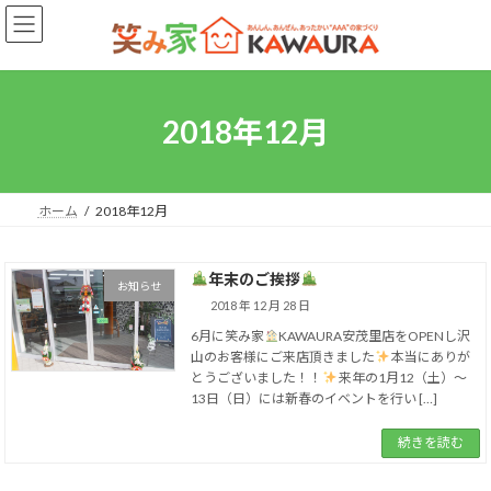
コ
ナ
ン
ビ
テ
ゲ
ン
ー
ツ
シ
へ
ョ
2018年12月
ス
ン
キ
に
ッ
移
プ
動
ホーム
2018年12月
年末のご挨拶
お知らせ
2018 年 12 月 28 日
6月に笑み家
KAWAURA安茂里店をOPENし沢
山のお客様にご来店頂きました
本当にありが
とうございました！！
来年の1月12（土）～
13日（日）には新春のイベントを行い […]
続きを読む