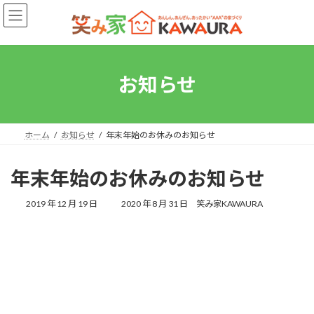
コ
ナ
ン
ビ
テ
ゲ
ン
ー
ツ
シ
へ
ョ
お知らせ
ス
ン
キ
に
ッ
移
プ
動
ホーム
お知らせ
年末年始のお休みのお知らせ
年末年始のお休みのお知らせ
最
2019 年 12 月 19 日
2020 年 8 月 31 日
笑み家KAWAURA
終
更
新
日
時
: