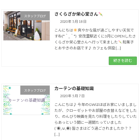
さくらざか栄心堂さん
スタッフブログ
2020 年 5 月 18 日
こんにちは
爽やかな風が過ごしやすい天気で
すね(*＾_＾*) 安茂里駅近くに3月にOPENしたさ
くらざか栄心堂さんへ行って来ました
和菓子
とおやきのお店です♪ カフェも併設 […]
続きを読む
カーテンの基礎知識
スタッフブログ
2020 年 5 月 7 日
こんにちは♪ 今年のGWはほぼお家にいましまし
たが、クローゼットやお部屋の衣替えなどをした
り、のんびり映画を見たり料理をしたりしていた
らあっという間に一週間たっていました
(´◉◞౪◟◉) 皆さまはどう過ごされましたか？？
[…]