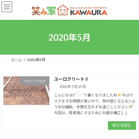
コ
ナ
ン
ビ
テ
ゲ
ン
ー
ツ
シ
へ
ョ
2020年5月
ス
ン
キ
に
ッ
移
プ
動
ホーム
2020年5月
ユーロクリートⅡ
スタッフブログ
2020 年 5 月 25 日
こんにちは(*＾-＾*) 暑くなりましたね
今はマ
スクをする時間が長いので、熱中症にならないよ
う水分補給、休憩を忘れずお過ごしください
今回は、駐車場にするためにお庭の構工 […]
続きを読む