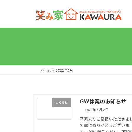
コ
ナ
ン
ビ
テ
ゲ
ン
ー
ツ
シ
へ
ョ
ス
ン
キ
に
ッ
移
プ
動
ホーム
2022年5月
GW休業のお知らせ
お知らせ
2022 年 5 月 2 日
平素よりご愛顧いただきま
て誠にありがとうございま
す。 誠に勝手ながら、下記