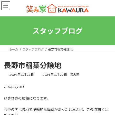
コ
ナ
ン
ビ
テ
ゲ
ン
ー
ツ
シ
へ
ョ
スタッフブログ
ス
ン
キ
に
ッ
移
プ
動
ホーム
スタッフブログ
長野市稲葉分譲地
長野市稲葉分譲地
最
2024 年 1 月 22 日
2024 年 1 月 29 日
笑み家
終
更
こんにちは！
新
日
時
ひさびさの投稿になります。
:
今季の冬は各地で記録的な降雪があったと思えば、この時期とは