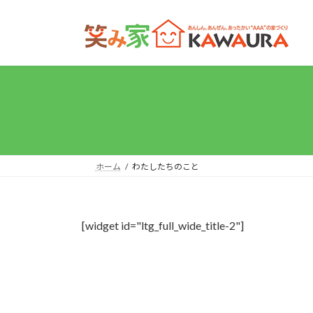
コ
ナ
ン
ビ
テ
ゲ
ン
ー
ツ
シ
へ
ョ
ス
ン
キ
に
ッ
移
プ
動
ホーム
わたしたちのこと
[widget id="ltg_full_wide_title-2"]