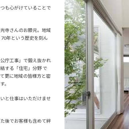
いつも心がけていることで
善光寺さんのお膝元。地域
、70年という歴史を刻ん
官公庁工事」で鍛え抜かれ
結する「住宅」分野 で
して更に地域の皆様方と密
す。
ないと仕事はいただけませ
げた後でお客様も含めて絆