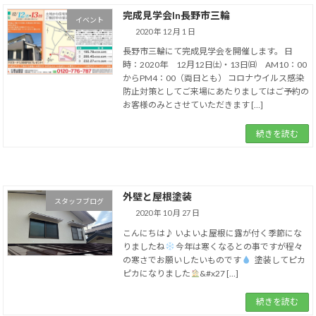
完成見学会In長野市三輪
イベント
2020 年 12 月 1 日
長野市三輪にて完成見学会を開催します。 日
時：2020年 12月12日㈯・13日㈰ AM10：00
からPM4：00（両日とも） コロナウイルス感染
防止対策としてご来場にあたりましてはご予約の
お客様のみとさせていただきます […]
続きを読む
外壁と屋根塗装
スタッフブログ
2020 年 10 月 27 日
こんにちは♪ いよいよ屋根に露が付く季節にな
りましたね
今年は寒くなるとの事ですが程々
の寒さでお願いしたいものです
塗装してピカ
ピカになりました
&#x27 […]
続きを読む