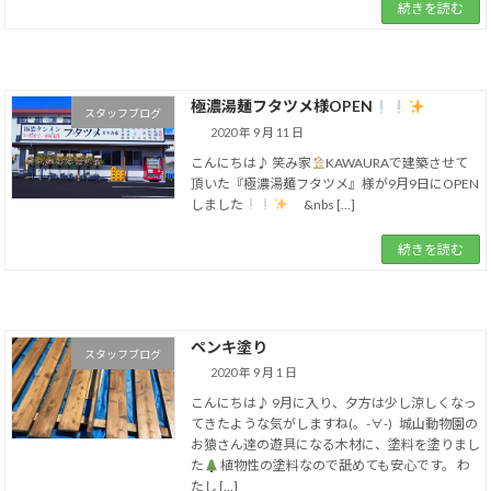
続きを読む
極濃湯麺フタツメ様OPEN
スタッフブログ
2020 年 9 月 11 日
こんにちは♪ 笑み家
KAWAURAで建築させて
頂いた『極濃湯麺フタツメ』様が9月9日にOPEN
しました
&nbs […]
続きを読む
ペンキ塗り
スタッフブログ
2020 年 9 月 1 日
こんにちは♪ 9月に入り、夕方は少し涼しくなっ
てきたような気がしますね(。-∀-) 城山動物園の
お猿さん達の遊具になる木材に、塗料を塗りまし
た
植物性の塗料なので舐めても安心です。 わ
たし […]