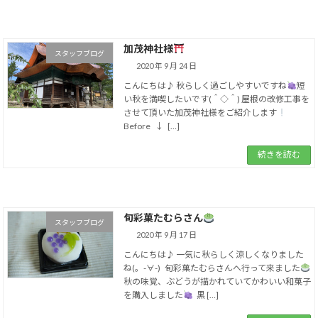
加茂神社様
スタッフブログ
2020 年 9 月 24 日
こんにちは♪ 秋らしく過ごしやすいですね
短
い秋を満喫したいです(＾◇＾) 屋根の改修工事を
させて頂いた加茂神社様をご紹介します
Before ↓ […]
続きを読む
旬彩菓たむらさん
スタッフブログ
2020 年 9 月 17 日
こんにちは♪ 一気に秋らしく涼しくなりました
ね(。-∀-) 旬彩菓たむらさんへ行って来ました
秋の味覚、ぶどうが描かれていてかわいい和菓子
を購入しました
黒 […]