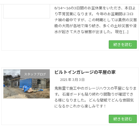
8/14～16の3日間のお盆休業をいただき、本日よ
り平常営業になります。 今年のお盆期間はコロ
ナ禍の最中ですが、この時期としては異例の災害
級の大雨が各地で降り続き、多くの土砂災害や浸
水が起きて大きな被害が出ました。 現在 […]
続きを読む
ビルトインガレージの平屋の家
スタッフブログ
2021 年 3 月 3 日
鬼無里で施工中のガレージハウスの平屋になりま
す。 石膏ボードも貼り終わり間取りが確認でき
る様になりました。 どんな壁紙でどんな雰囲気
になるかこれから楽しみです！
続きを読む