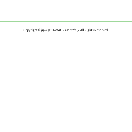
Copyright © 笑み家KAWAURAカワウラ All Rights Reserved.