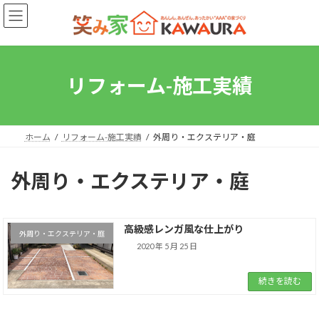
コ
ナ
ン
ビ
テ
ゲ
ン
ー
ツ
シ
へ
ョ
リフォーム-施工実績
ス
ン
キ
に
ッ
移
プ
動
ホーム
リフォーム-施工実績
外周り・エクステリア・庭
外周り・エクステリア・庭
高級感レンガ風な仕上がり
外周り・エクステリア・庭
2020 年 5 月 25 日
続きを読む