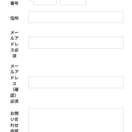
番号
住所
メー
ルア
ドレ
ス
必
須
メー
ルア
ドレ
ス
（確
認）
必須
お問
い合
わせ
内容