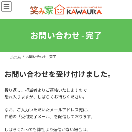
コ
ナ
ン
ビ
テ
ゲ
ン
ー
ツ
シ
へ
ョ
お問い合わせ - 完了
ス
ン
キ
に
ッ
移
プ
動
ホーム
お問い合わせ - 完了
お問い合わせを受け付けました。
折り返し、担当者よりご連絡いたしますので
恐れ入りますが、しばらくお待ちください。
なお、ご入力いただいたメールアドレス宛に、
自動の「受付完了メール」を配信しております。
しばらくたっても弊社より返信がない場合は、