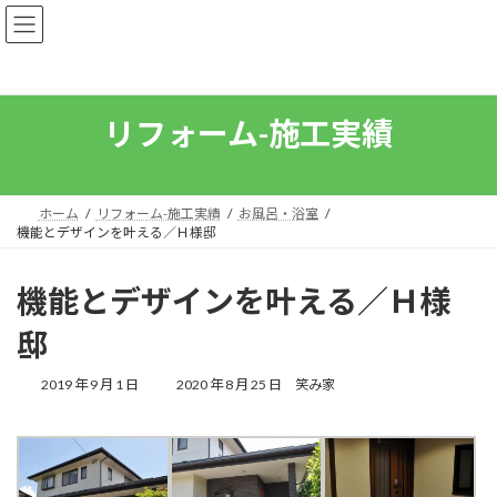
コ
ナ
ン
ビ
テ
ゲ
ン
ー
ツ
シ
へ
ョ
リフォーム-施工実績
ス
ン
キ
に
ッ
移
プ
動
ホーム
リフォーム-施工実績
お風呂・浴室
機能とデザインを叶える／Ｈ様邸
機能とデザインを叶える／Ｈ様
邸
最
2019 年 9 月 1 日
2020 年 8 月 25 日
笑み家
終
更
新
日
時