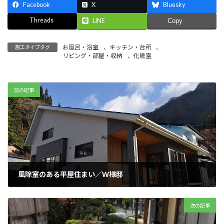
Facebook
X
Bluesky
Threads
LINE
Copy
お風呂・浴室
、
キッチン・台所
、
施工タイプタグ
リビング・部屋・収納
、
化粧室
前の記事
風除室のある平屋住まい／Ｗ様邸
2019 年 8 月 21 日
次の記事