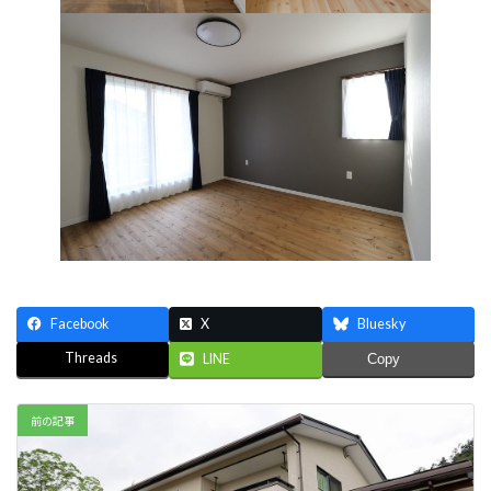
Facebook
X
Bluesky
Threads
LINE
Copy
前の記事