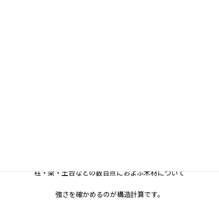
現在行方不明になっている皆様の早い救出をお祈り申し上げてお
ります。
お世話様です。
葛西です。
イノスの家の特徴は、全棟構造計算を行います。
強風・積雪・地震などの条件から家への負担を計算し
柱・梁・土台などの数百点におよぶ木材について
強さを確かめるのが構造計算です。