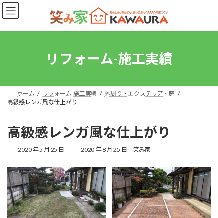
コ
ナ
ン
ビ
テ
ゲ
ン
ー
ツ
シ
へ
ョ
リフォーム-施工実績
ス
ン
キ
に
ッ
移
プ
動
ホーム
リフォーム-施工実績
外周り・エクステリア・庭
高級感レンガ風な仕上がり
高級感レンガ風な仕上がり
最
2020 年 5 月 25 日
2020 年 8 月 25 日
笑み家
終
更
新
日
時
: